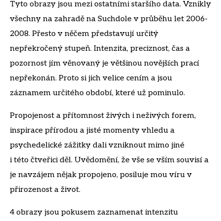
Tyto obrazy jsou mezi ostatními staršího data. Vznikly
všechny na zahradě na Suchdole v průběhu let 2006-
2008. Přesto v něčem představují určitý
nepřekročený stupeň. Intenzita, preciznost, čas a
pozornost jím věnovaný je většinou novějších prací
nepřekonán. Proto si jich velice cením a jsou
záznamem určitého období, které už pominulo.
Propojenost a přítomnost živých i neživých forem,
inspirace přírodou a jisté momenty vhledu a
psychedelické zážitky dali vzniknout mimo jiné
i této čtveřici děl. Uvědomění, že vše se vším souvisí a
je navzájem nějak propojeno, posiluje mou víru v
přirozenost a život.
4 obrazy jsou pokusem zaznamenat intenzitu