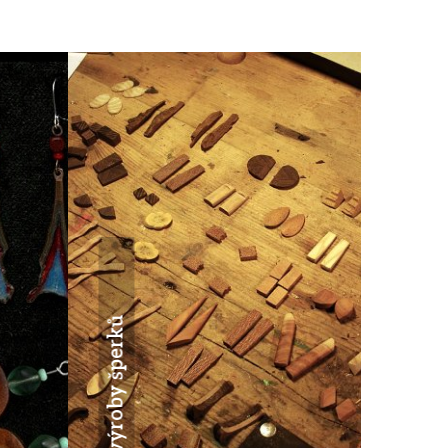
· 11
Z výroby šperků